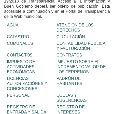
19/2013 de Transparencia, Acceso a la información y
Buen Gobierno deberá ser objeto de publicación. Está
accesible a continuación y en el Portal de Transparencia
de la Web municipal.
AGUA
A
TENCIÓN DE LOS
DERECHOS
CATASTRO
C
IRCULACIÓN
C
OMUNALES
C
ONTABILIDAD PÚBLICA
Y FACTURACIÓN
C
ONTACTOS
C
ONTRATOS
I
MPUESTO DE
I
MPUESTO SOBRE EL
ACTIVIDADES
INCREMENTO VALOR DE
ECONÓMICAS
LOS TERRENOS
L
ICENCIAS
P
ADRÓN DE
AUTORIZACIÓNES Y
HABITANTES
CONCESIONES
P
ERSONAL
Q
UEJAS Y
SUGERENCIAS
R
EGISTRO DE
R
EGISTRO DE
ENTRADA Y SALIDA
INTERESES