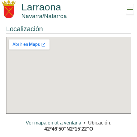
Larraona
Navarra/Nafarroa
Localización
Ver mapa en otra ventana
• Ubicación:
42º46’50”N2º15’22”O