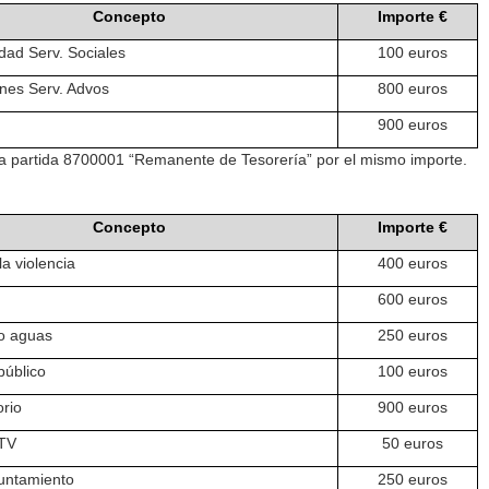
Concepto
Importe €
ad Serv. Sociales
100 euros
nes Serv. Advos
800 euros
900 euros
 la partida 8700001 “Remanente de Tesorería” por el mismo importe.
Concepto
Importe €
la violencia
400 euros
600 euros
o aguas
250 euros
público
100 euros
orio
900 euros
 TV
50 euros
untamiento
250 euros