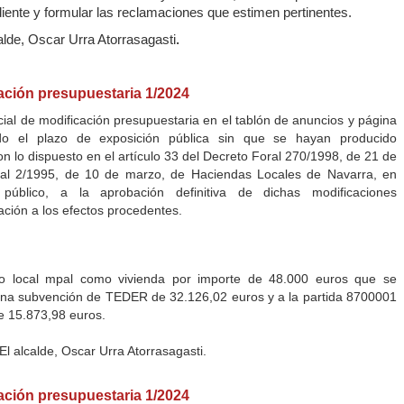
ente y formular las reclamaciones que estimen pertinentes.
alde, Oscar Urra Atorrasagasti
.
ación presupuestaria 1/2024
cial de modificación presupuestaria en el tablón de anuncios y página
do el plazo de exposición pública sin que se hayan producido
n lo dispuesto en el artículo 33 del Decreto Foral 270/1998, de 21 de
oral 2/1995, de 10 de marzo, de Haciendas Locales de Navarra, en
úblico, a la aprobación definitiva de dichas modificaciones
ación a los efectos procedentes.
to local mpal como vivienda por importe de 48.000 euros que se
 una subvención de TEDER de 32.126,02 euros y a la partida 8700001
e 15.873,98 euros.
l alcalde, Oscar Urra Atorrasagasti.
ación presupuestaria 1/2024