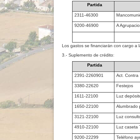
Partida
2311-46300
Mancomunid
9200-46900
A Agrupacio
Los gastos se financiarán con cargo a
3.- Suplemento de crédito:
Partida
2391-2260901
Act. Contra 
3380-22620
Festejos
1611-22100
Luz depósit
1650-22100
Alumbrado 
3121-22100
Luz consult
4910-22100
Luz caseta
9200-22299
Teléfono ay