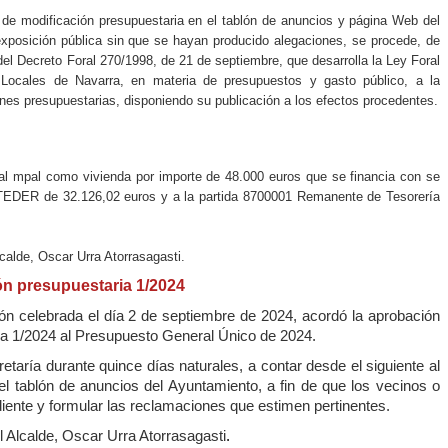
l de modificación presupuestaria en el tablón de anuncios y página Web del
exposición pública sin que se hayan producido alegaciones, se procede, de
del Decreto Foral 270/1998, de 21 de septiembre, que desarrolla la Ley Foral
ocales de Navarra, en materia de presupuestos y gasto público, a la
ones presupuestarias, disponiendo su publicación a los efectos procedentes.
al mpal como vivienda por importe de 48.000 euros que se financia con se
 TEDER de 32.126,02 euros y a la partida 8700001 Remanente de Tesorería
calde, Oscar Urra Atorrasagasti.
ón presupuestaria 1/2024
ón celebrada el día 2 de septiembre de 2024, acordó la aprobación
aria 1/2024 al Presupuesto General Único de 2024.
taría durante quince días naturales, a contar desde el siguiente al
el tablón de anuncios del Ayuntamiento, a fin de que los vecinos o
ente y formular las reclamaciones que estimen pertinentes.
l Alcalde, Oscar Urra Atorrasagasti
.