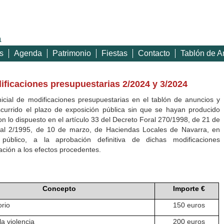
a
s
Agenda
Patrimonio
Fiestas
Contacto
Tablón de A
ificaciones presupuestarias 2/2024 y 3/2024
icial de modificaciones presupuestarias en el tablón de anuncios y
currido el plazo de exposición pública sin que se hayan producido
n lo dispuesto en el artículo 33 del Decreto Foral 270/1998, de 21 de
oral 2/1995, de 10 de marzo, de Haciendas Locales de Navarra, en
úblico, a la aprobación definitiva de dichas modificaciones
ación a los efectos procedentes.
Concepto
Importe €
orio
150 euros
la violencia
200 euros