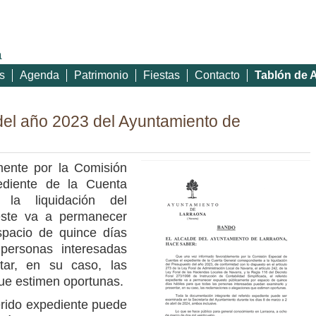
a
s
Agenda
Patrimonio
Fiestas
Contacto
Tablón de 
del año 2023 del Ayuntamiento de
mente por la Comisión
ediente de la Cuenta
 la liquidación del
este va a permanecer
spacio de quince días
personas interesadas
tar, en su caso, las
ue estimen oportunas.
erido expediente puede