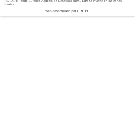
FEADER: Fondo Europeo Agrícola de Desarrollo Rural. Europa invierte en las zonas
rurales
web desarrollada por URITEC