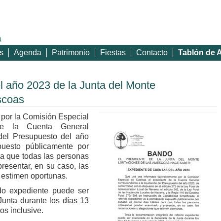
a
s
Agenda
Patrimonio
Fiestas
Contacto
Tablón de 
l año 2023 de la Junta del Monte
scoas
por la Comisión Especial
de la Cuenta General
 del Presupuesto del año
uesto públicamente por
ra que todas las personas
resentar, en su caso, las
 estimen oportunas.
ido expediente puede ser
Junta durante los días 13
os inclusive.