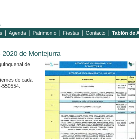
a
s
Agenda
Patrimonio
Fiestas
Contacto
Tablón de 
 2020 de Montejurra
quinquenal de
 viernes de cada
8-550554.