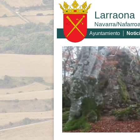
Larraona
Navarra/Nafarro
Ayuntamiento
Notic